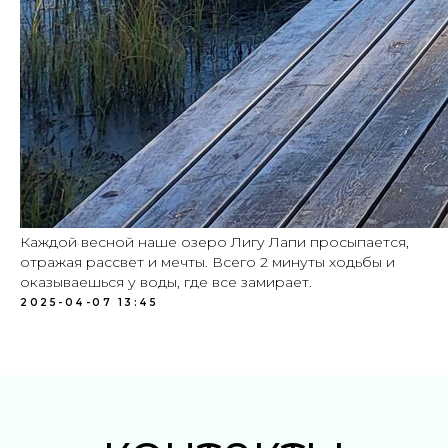
р-н, Куйвозовское сельское поселение, ТСН
Лисичкино, Приозерское шоссе, 30 км
Смотреть в Яндекс Картах
Смотреть в Google Картах
Контакты:
+7 (921) 940-67-22
lena-v1@yandex.ru
Мессенджеры:
Каждой весной наше озеро Лигу Лапи просыпается,
отражая рассвет и мечты. Всего 2 минуты ходьбы и
Мы в соц. сетях:
Мы на Авито:
оказываешься у воды, где все замирает.
2025-04-07 13:45